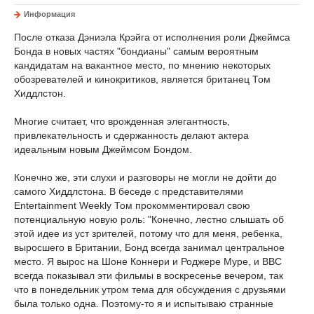
Информация
После отказа Дэниэла Крэйга от исполнения роли Джеймса
Бонда в новых частях "бондианы" самым вероятным
кандидатам на вакантное место, по мнению некоторых
обозревателей и кинокритиков, является британец Том
Хиддлстон.
Многие считает, что врожденная элегантность,
привлекательность и сдержанность делают актера
идеальным новым Джеймсом Бондом.
Конечно же, эти слухи и разговоры не могли не дойти до
самого Хиддлстона. В беседе с представителями
Entertainment Weekly Том прокомментировал свою
потенциальную новую роль: "Конечно, лестно слышать об
этой идее из уст зрителей, потому что для меня, ребенка,
выросшего в Британии, Бонд всегда занимал центральное
место. Я вырос на Шоне Коннери и Роджере Муре, и BBC
всегда показывал эти фильмы в воскресенье вечером, так
что в понедельник утром тема для обсуждения с друзьями
была только одна. Поэтому-то я и испытываю странные