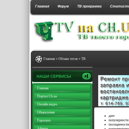
Главная
Форум
ТВ программа
Статист
Главная
»
Облако тегов
» ТВ
НАШИ СЕРВИСЫ
Главная
Портал Ch.ua
Онлайн видео
Обьявления
дате
популярности
Гороскоп
посещаемости
Афиша
комментария