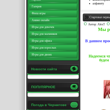
алфавиту
Галерея
Флеш игры
Стартовал первы
Аниме онлайн
Автор:
AlexT
Игры для девочек
Мы р
Игры для мальчиков
В данном про
Игры для офиса
Игры для взрослых
Игры для двоих
Надеемся чт
будем
Новости сайта
ПОПУЛЯРНОЕ
Погода в Чернигове