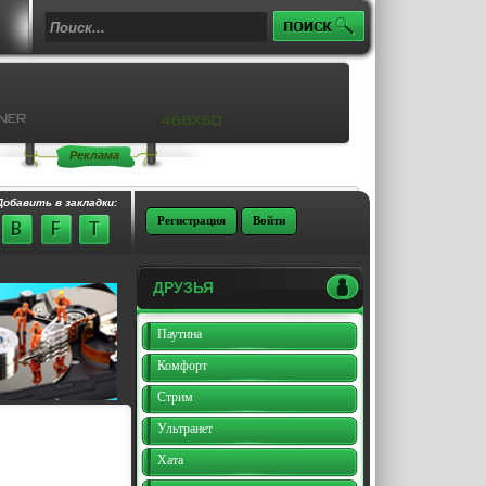
Реклама
Добавить в закладки:
Регистрация
Войти
ДРУЗЬЯ
Паутина
Комфорт
Стрим
Ультранет
Хата