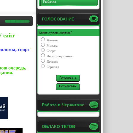
Рыбалка
ГОЛОСОВАНИЕ
Какие нужны каналы?
 сайт
Фильмы
Музыка
фильмы, спорт
Спорт
Информационные
Детские
Сериалы
вою очередь,
щания.
Работа в Чернигове
ОБЛАКО ТЕГОВ