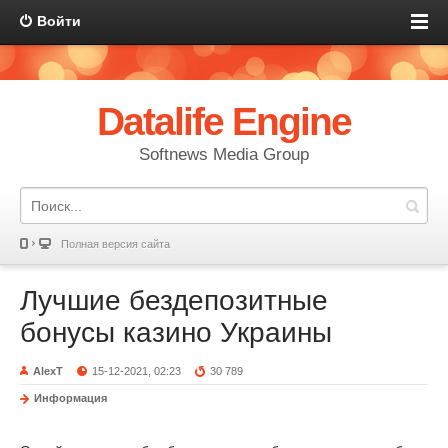
Войти
Datalife Engine
Softnews Media Group
Полная версия сайта
Лучшие бездепозитные
бонусы казино Украины
AlexT
15-12-2021, 02:23
30 789
Информация