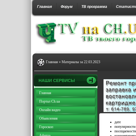
Главная
Форум
ТВ программа
Статист
Главная
» Материалы за 22.03.2023
НАШИ СЕРВИСЫ
Главная
Портал Ch.ua
Онлайн видео
Обьявления
дате
популярности
Гороскоп
посещаемости
Афиша
комментария