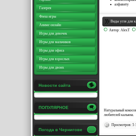
алфавиту
Галерея
Флеш игры
Виды угля для к
Аниме онлайн
Автор:
AlexT
Игры для девочек
Игры для мальчиков
Игры для офиса
Игры для взрослых
Игры для двоих
Новости сайта
ПОПУЛЯРНОЕ
Натуральный кокосов
любителей кальяна.
Просмотров: 5 
Погода в Чернигове