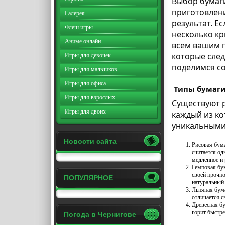
Выбор бумаги
приготовлени
Галерея
результат. Е
Флеш игры
несколько к
Аниме онлайн
всем вашим п
которые след
Игры для девочек
поделимся со
Игры для мальчиков
Игры для офиса
Типы бумаги
Игры для взрослых
Существуют 
Игры для двоих
каждый из к
уникальными
Новости сайта
Рисовая бума
считается од
медленное и 
Гемповая бум
своей прочно
ПОПУЛЯРНОЕ
натуральный 
Льняная бум
отличается с
Древесная бу
горит быстре
Погода в Чернигове