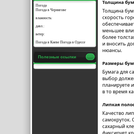
Толщина бум
Погода
Толщина бум
Погода в
Чернигове
скорость гор
влажность:
обеспечивае
давл.:
меньшее влия
ветер:
более толста
Погода в Киеве
Погода в Одессе
и вносить д
нюансы.
Полезные ссылки
Размеры бум
Бумага для с
выбор должен
планируете и
в то время к
Липкая поло
Качество лип
самокруток. 
сахарный кле
фиксирует кр