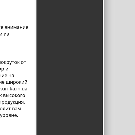
те внимание
и из
окруток от
ор и
ние на
ие широкий
kurilka.in.ua
,
ок высокого
продукция,
олит вам
уровне.