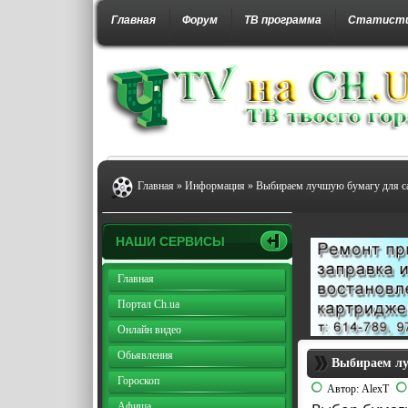
Главная
Форум
ТВ программа
Статист
Главная
»
Информация
» Выбираем лучшую бумагу для са
НАШИ СЕРВИСЫ
Главная
Портал Ch.ua
Онлайн видео
Обьявления
Выбираем лу
Гороскоп
Автор:
AlexT
Афиша