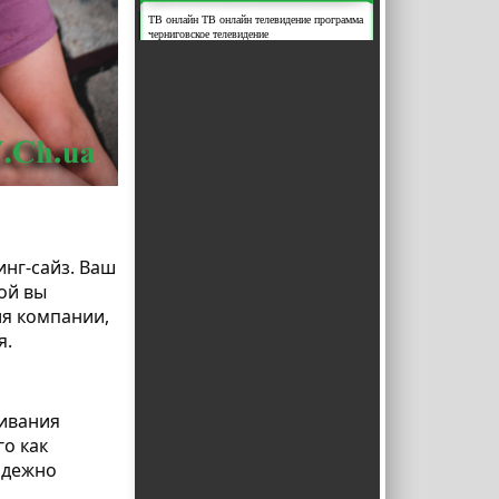
ТВ
онлайн ТВ
онлайн телевидение
программа
черниговское телевидение
инг-сайз. Ваш
ой вы
ля компании,
я.
чивания
го как
адежно