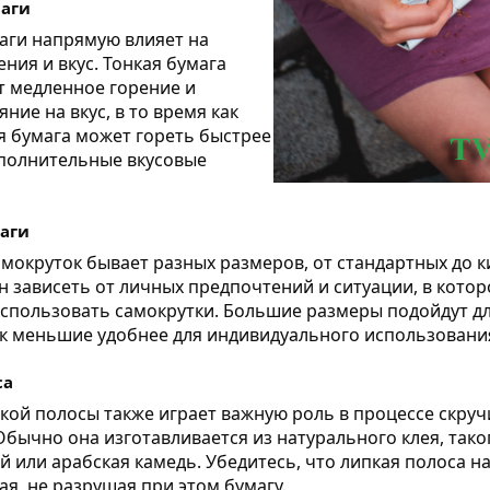
аги
аги напрямую влияет на
ения и вкус. Тонкая бумага
т медленное горение и
ние на вкус, в то время как
я бумага может гореть быстрее
ополнительные вкусовые
аги
амокруток бывает разных размеров, от стандартных до к
 зависеть от личных предпочтений и ситуации, в котор
спользовать самокрутки. Большие размеры подойдут д
ак меньшие удобнее для индивидуального использовани
са
кой полосы также играет важную роль в процессе скру
Обычно она изготавливается из натурального клея, тако
й или арабская камедь. Убедитесь, что липкая полоса н
ая, не разрушая при этом бумагу.