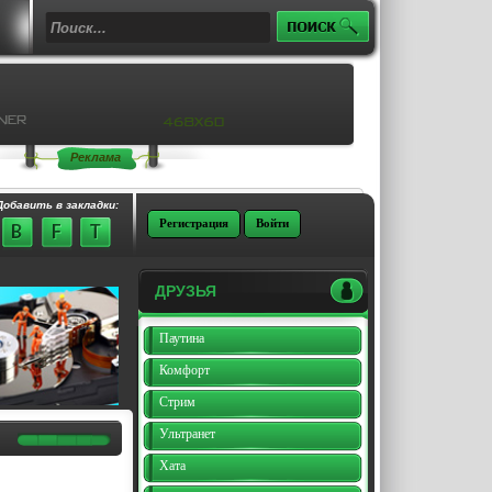
Реклама
Добавить в закладки:
Регистрация
Войти
ДРУЗЬЯ
Паутина
Комфорт
Стрим
Ультранет
Хата