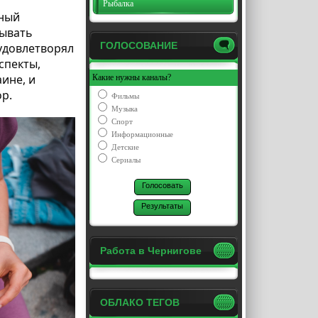
Рыбалка
чный
тывать
ГОЛОСОВАНИЕ
удовлетворял
спекты,
ине, и
Какие нужны каналы?
р.
Фильмы
Музыка
Спорт
Информационные
Детские
Сериалы
Работа в Чернигове
ОБЛАКО ТЕГОВ