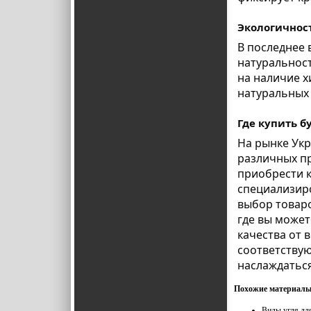
Экологичност
В последнее 
натуральност
на наличие х
натуральных
Где купить б
На рынке Укр
различных пр
приобрести 
специализир
выбор товаро
где вы может
качества от 
соответству
наслаждатьс
Похожие материалы
Виды угля дл