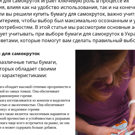
 для самокруток играет ключевую роль в процессе их
я, влияя как на удобство использования, так и на коне
сли вы решили к
упить бумагу для самокруток
, важно учи
ритериев, чтобы выбор был максимально осознанным и 
отребностям. В этой статье мы рассмотрим основные а
ует учитывать при выборе бумаги для самокруток в Укра
ветами, которые помогут вам сделать правильный выбо
 для самокруток
различные типы бумаги,
оторых обладает своими
 характеристиками:
га обладает высокой степенью прозрачности и
ной из самых тонких. Она обеспечивает
равномерное горение.
ага изготавливается из конопли и выделяется
стью и экологичностью. Она обеспечивает
вкус и медленное горение.
ага также является экологичным вариантом и
воей прочностью и устойчивостью к разрывам.
мага чаще всего встречается на рынке, но она
е и может содержать больше добавок.