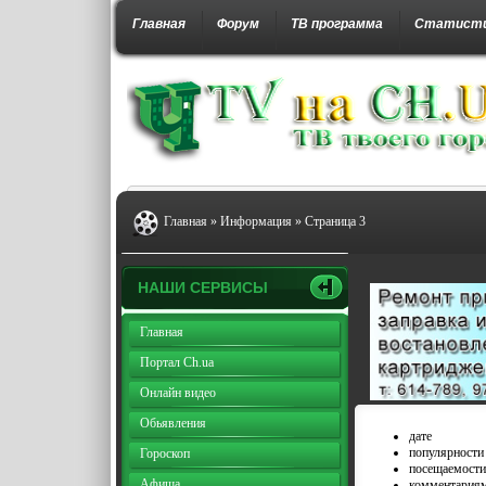
Главная
Форум
ТВ программа
Статист
Главная
»
Информация
» Страница 3
НАШИ СЕРВИСЫ
Главная
Портал Ch.ua
Онлайн видео
Обьявления
дате
популярности
Гороскоп
посещаемости
Афиша
комментария