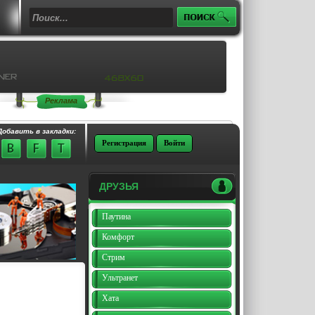
Реклама
Добавить в закладки:
Регистрация
Войти
ДРУЗЬЯ
Паутина
Комфорт
Стрим
Ультранет
Хата