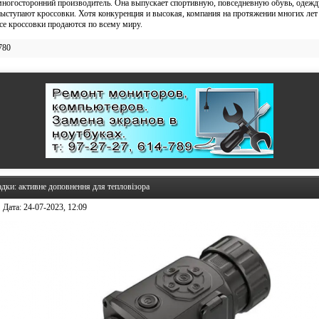
многосторонний производитель. Она выпускает спортивную, повседневную обувь, одеж
ыступают кроссовки. Хотя конкуренция и высокая, компания на протяжении многих ле
ce кроссовки
продаются по всему миру.
780
адки: активне доповнення для тепловізора
Дата:
24-07-2023, 12:09