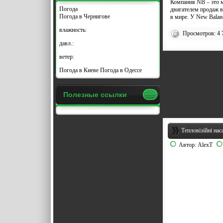
Компания NB – это 
Погода
двигателем продаж в
Погода в
Чернигове
в мире. У
New Balan
влажность:
Просмотров: 4 
давл.:
ветер:
Погода в Киеве
Погода в Одессе
Полезные ссылки
Тепловізійні нас
Автор:
AlexT