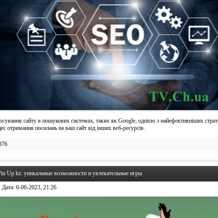
сування сайту в пошукових системах, таких як Google, однією з найефективніших страте
цес отримання посилань на ваш сайт від інших веб-ресурсів.
076
in Up kz: уникальные возможности и увлекательные игры
Дата:
6-06-2023, 21:26