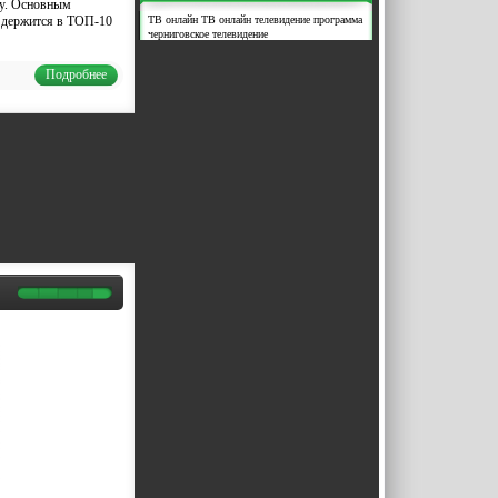
ду. Основным
ТВ
онлайн ТВ
онлайн телевидение
программа
т держится в ТОП-10
черниговское телевидение
Подробнее