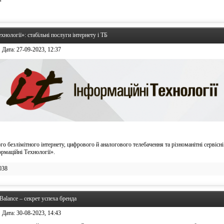
хнології»: стабільні послуги інтернету і ТБ
Дата:
27-09-2023, 12:37
о безлімітного інтернету, цифрового й аналогового телебачення та різноманітні сервісні
рмаційні Технології».
038
alance – секрет успеха бренда
Дата:
30-08-2023, 14:43