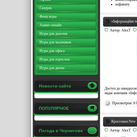
алфавиту
Галерея
Флеш игры
«Інформаційні те
Аниме онлайн
Автор:
AlexT
Игры для девочек
Игры для мальчиков
Игры для офиса
Игры для взрослых
Игры для двоих
Новости сайта
Доступ до швидкісног
надає компанія «Інфо
Просмотров: 6 
ПОПУЛЯРНОЕ
Кроссовки New B
Погода в Чернигове
Автор:
AlexT