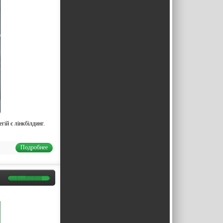
гій є лінкбілдинг.
Подробнее