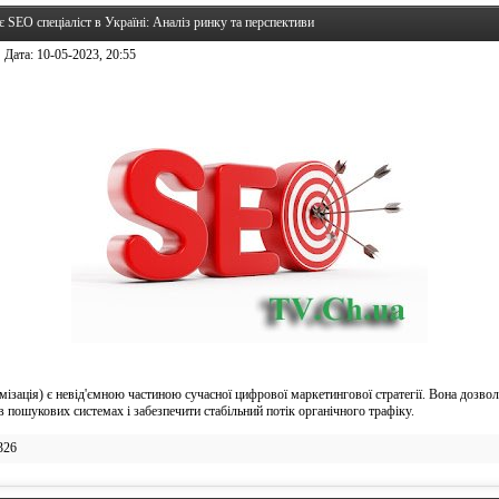
 SEO спеціаліст в Україні: Аналіз ринку та перспективи
Дата:
10-05-2023, 20:55
ізація) є невід'ємною частиною сучасної цифрової маркетингової стратегії. Вона дозво
в пошукових системах і забезпечити стабільний потік органічного трафіку.
326