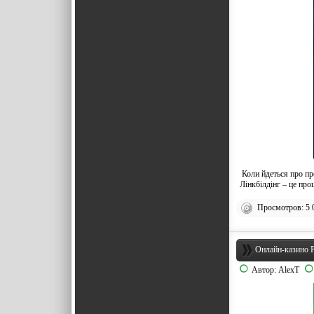
Коли йдеться про про
Лінкбілдінг – це про
Просмотров: 5 
Онлайн-казино P
Автор:
AlexT